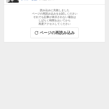
数
メ
お
ン
す
読み込みに失敗しました
ト
す
ページの再読み込みをお試しください
数
それでも記事が表示されない場合は
め
しばらく時間をおいてから
記
再度アクセスしてください
事
ページの再読み込み