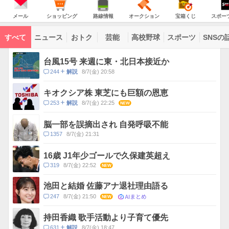
JAPAN
天
温
気
ダ
の
気
ー
メ
シ
路
オ
宝
ス
主
ー
ョ
線
ー
箱
ポ
メール
ショッピング
路線情報
オークション
宝箱くじ
スポー
な
ル
ッ
情
ク
く
ー
サ
ピ
報
シ
じ
ツ
ー
コ
ン
ョ
ナ
ビ
すべて
ニュース
おトク
芸能
高校野球
スポーツ
SNSの
グ
ン
ビ
ン
ス
テ
ト
ン
ピ
台風15号 来週に東・北日本接近か
ツ
ッ
一
コ
244
8/7(金) 20:58
解説
ク
覧
メ
ス
ン
キオクシア株 東芝にも巨額の恩恵
ト
コ
253
8/7(金) 22:25
NEW
解説
数
メ
ン
脳一部を誤摘出され 自発呼吸不能
ト
コ
1357
8/7(金) 21:31
数
メ
ン
16歳 J1年少ゴールで久保建英超え
ト
コ
319
8/7(金) 22:52
NEW
数
メ
ン
池田と結婚 佐藤アナ退社理由語る
ト
AIまとめ
コ
247
8/7(金) 21:50
NEW
数
メ
ン
持田香織 歌手活動より子育て優先
ト
コ
631
8/7(金) 18:47
解説