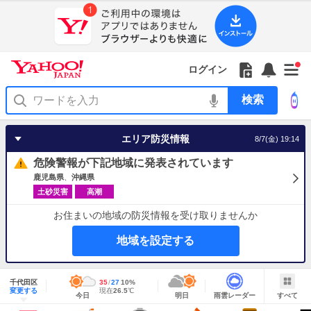
Yahoo!
Yahoo!
フ
フ
Yahoo!
お
サ
Yahoo!
新
JAPAN
ログイン
JAPAN
ォ
ォ
JAPAN
知
イ
JAPAN
着
ア
ロ
ロ
か
ら
ド
ID
Yahoo!
着
プ
ー
ー
ら
せ
メ
で
検
せ
リ
を
の
一
ニ
ロ
索
替
を
開
お
覧
ュ
グ
え
使
く
知
を
ー
イ
テ
う
エリア防災情報
8/7(金) 19:14
ら
開
を
ン
ー
せ
く
開
マ
危険警報が下記地域に発表されています
く
あ
り
鹿児島県
沖縄県
土砂災害
高潮
お住まいの地域の防災情報を受け取りませんか
地域を設定する
地
域
千代田区
最
35
最
降
27
10
%
情
明
雨
す
今
変更する
高
低
水
現
現在
26.5
℃
報
今日
明日
雨雲レーダー
すべて
日
雲
べ
日
気
気
確
在
の
レ
て
の
温
温
率
気
Yahoo!
天
ー