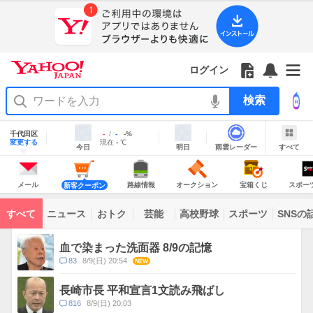
Yahoo!
Yahoo!
フ
フ
Yahoo!
お
サ
Yahoo!
JAPAN
ログイン
JAPAN
ォ
ォ
JAPAN
知
イ
JAPAN
ア
ロ
ロ
か
ら
ド
ID
Yahoo!
プ
ー
ー
ら
せ
メ
で
検
リ
を
の
一
ニ
ロ
索
を
開
お
覧
ュ
グ
使
地
く
知
を
ー
イ
域
千代田区
最
最
降
-
-
-
%
う
情
ら
開
を
ン
明
雨
す
今
変更する
高
低
水
現
現在
-
℃
報
今日
明日
雨雲レーダー
すべて
日
雲
べ
日
気
気
確
在
せ
く
開
の
レ
て
の
温
温
率
気
Yahoo!
天
ー
く
JAPAN
天
温
気
ダ
の
気
ー
メ
シ
シ
路
オ
宝
ス
主
ー
ョ
ョ
線
ー
箱
ポ
メール
路線情報
オークション
宝箱くじ
スポー
新客クーポン
な
ル
ッ
ッ
情
ク
く
ー
サ
ピ
ピ
報
シ
じ
ツ
ー
コ
ン
ン
ョ
ナ
ビ
すべて
ニュース
おトク
芸能
高校野球
スポーツ
SNSの
グ
グ
ン
ビ
ン
ス
テ
ト
ン
ピ
血で染まった洗面器 8/9の記憶
ツ
ッ
一
コ
83
8/9(日) 20:54
NEW
ク
覧
メ
ス
ン
長崎市長 平和宣言1文読み飛ばし
ト
コ
816
8/9(日) 20:03
数