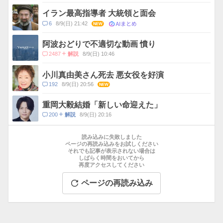
メ
ン
イラン最高指導者 大統領と面会
ト
AIまとめ
コ
6
8/9(日) 21:42
NEW
数
メ
ン
阿波おどりで不適切な動画 憤り
ト
コ
2487
8/9(日) 10:46
解説
数
メ
ン
小川真由美さん死去 悪女役を好演
ト
コ
192
8/9(日) 20:56
NEW
数
メ
ン
重岡大毅結婚「新しい命迎えた」
ト
コ
200
8/9(日) 20:16
解説
数
メ
お
ン
す
読み込みに失敗しました
ト
す
ページの再読み込みをお試しください
数
それでも記事が表示されない場合は
め
しばらく時間をおいてから
記
再度アクセスしてください
事
ページの再読み込み