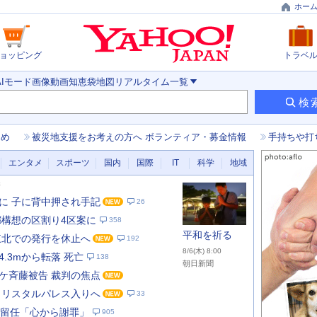
ホー
ョッピング
トラベ
AIモード
画像
動画
知恵袋
地図
リアルタイム
一覧
検
とめ
被災地支援をお考えの方へ ボランティア・募金情報
手持ちや打
エンタメ
スポーツ
国内
国際
IT
科学
地域
新
に 子に背中押され手記
26
都構想の区割り4区案に
358
平和を祈る
東北での発行を休止へ
192
8/6(木) 8:00
.3mから転落 死亡
138
朝日新聞
ケ斉藤被告 裁判の焦点
クリスタルパレス入りへ
33
あ
な
長が留任「心から謝罪」
905