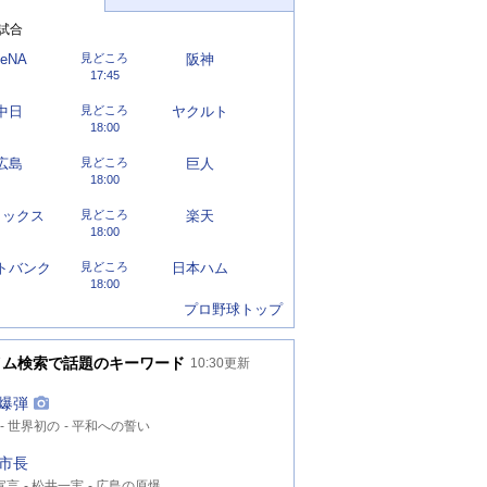
試合
eNA
見どころ
阪神
17:45
中日
見どころ
ヤクルト
18:00
広島
見どころ
巨人
18:00
リックス
見どころ
楽天
18:00
トバンク
見どころ
日本ハム
18:00
プロ野球トップ
イム検索で話題のキーワード
10:30
更新
爆弾
世界初の
平和への誓い
市長
宣言
松井一実
広島の原爆