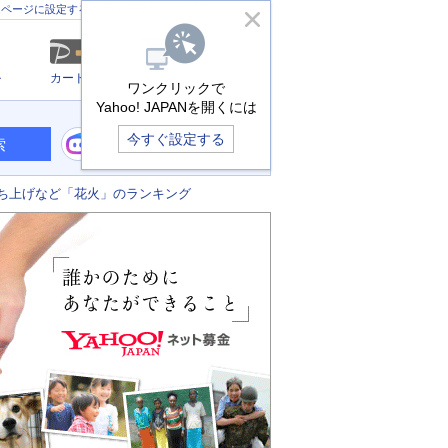
きっず版
アプリ版
ヘルプ
ムページに設定する
ル
カード
メール
ワンクリックで
Yahoo! JAPANを開くには
今すぐ設定する
索
ち上げなど「花火」のランキング