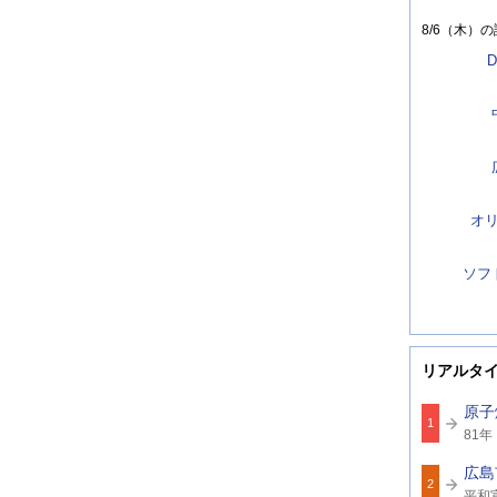
8/6（木）
の
D
オ
ソフ
リアルタ
原子
1
関
81年
連
ワ
広島
ー
2
関
ド
平和