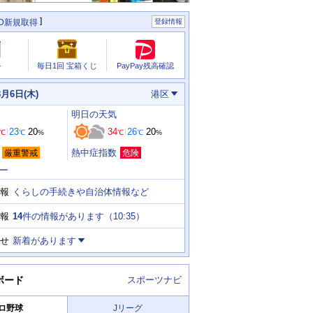
ID新規取得
登録情報
PayPay残高確認
ル
毎日1回 宝箱くじ
8月6日(木)
港区
明日
の天気
23
20
34
26
20
℃
℃
%
℃
℃
%
熱中症指数
厳重警戒
危険
ー
くらしの手続きや自治体情報など
報
14
件の情報があります（
10:35
）
報
せ
新着があります
ボード
スポーツナビ
ロ野球
Jリーグ