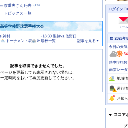
た
三原重夫さん死去
76
の
個
ログイン
人
ス
トピックス一覧
に
テ
関
ー
わ
国高等学校野球選手権大会
メー
タ
る
情
ス
vs.神村
18:30 聖隷vs.佐野日
報
本
2026年
果
トーナメント表
出場校一覧
記事を見る
日
今
の
今日
の天気
日
天
明
34
気
日
、
の
熱中症指数
運
天
記事を取得できませんでした。
行
気
雨雲レーダ
情
ページを更新しても表示されない場合は、
報
一定時間をおいて再度更新してください。
地域情
運行情
お知ら
スコア
プ