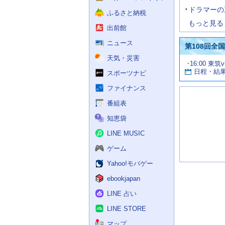
ドラマーの
ふるさと納税
もっと見る
出前館
ニュース
第108回全
天気・災害
試
16:00 東筑
お
合
日程・結
スポーツナビ
す
情
す
報
ファイナンス
め
の
番組表
記
知恵袋
事
LINE MUSIC
ゲーム
Yahoo!モバゲー
ebookjapan
LINE 占い
LINE STORE
マップ