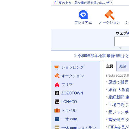
夏の夕方、急な雨が増えるのはなぜ？
プレミアム
オークション
シ
検
ウェブ
索
主
キ
ー
な
お
令和8年熊本地震 最新情報ま
ワ
サ
知
ー
ー
ニ
ら
ド
主要
経済
ュ
ショッピング
せ
ビ
入
ー
力
主
ス
ス
オークション
8/6(木) 10:25更
補
要
助
ニ
原爆で孤児
フリマ
を
ュ
開
ー
維新 大阪
く
ZOZOTOWN
ス
産経新聞 
LOHACO
工場で高さ4
トラベル
元ジャンポ
一休.com
冨安健洋 
FIFA会
一休.comレストラン