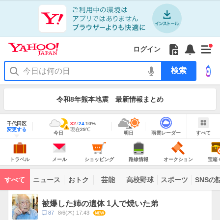
Yahoo!
JAPAN
ア
プ
リ
Yahoo!
の
Yahoo!
フ
フ
Yahoo!
お
サ
Yahoo!
新
JAPAN
ログイン
ご
JAPAN
ォ
ォ
JAPAN
知
イ
JAPAN
着
ア
紹
ロ
ロ
か
ら
ド
ID
Yahoo!
着
プ
介
ー
ー
ら
せ
メ
で
検
せ
リ
を
の
一
ニ
ロ
索
替
を
開
お
覧
ュ
グ
え
使
お
く
知
を
ー
イ
テ
う
知
令和8年熊本地震 最新情報まとめ
ら
開
を
ン
ー
ら
せ
く
開
マ
せ
く
地
あ
域
千代田区
最
32
最
降
24
10
%
り
情
警
明
雨
す
今
変更する
高
低
水
現
現在
29
℃
報
報・
今日
明日
雨雲レーダー
すべて
日
雲
べ
日
気
気
確
在
注
の
レ
て
の
温
温
率
気
Yahoo!
天
ー
意
JAPAN
天
温
気
ダ
報
の
気
ー
ト
メ
シ
路
オ
宝
が
主
ラ
ー
ョ
線
ー
箱
トラベル
メール
ショッピング
路線情報
オークション
宝箱
な
出
ベ
ル
ッ
情
ク
く
サ
て
ル
ピ
報
シ
じ
ー
コ
い
ン
ョ
ビ
すべて
ニュース
おトク
芸能
高校野球
スポーツ
SNSの
グ
ン
ン
ま
ス
す
テ
ト
ン
ピ
被爆した姉の遺体 1人で焼いた弟
ツ
ッ
一
コ
87
8/6(木) 17:43
NEW
ク
覧