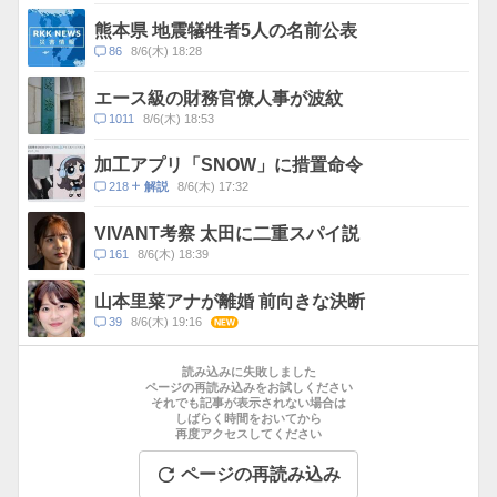
メ
ス
ン
熊本県 地震犠牲者5人の名前公表
ト
コ
86
8/6(木) 18:28
数
メ
ン
エース級の財務官僚人事が波紋
ト
コ
1011
8/6(木) 18:53
数
メ
ン
加工アプリ「SNOW」に措置命令
ト
コ
218
8/6(木) 17:32
解説
数
メ
ン
VIVANT考察 太田に二重スパイ説
ト
コ
161
8/6(木) 18:39
数
メ
ン
山本里菜アナが離婚 前向きな決断
ト
コ
39
8/6(木) 19:16
NEW
数
メ
お
ン
す
読み込みに失敗しました
ト
す
ページの再読み込みをお試しください
数
それでも記事が表示されない場合は
め
しばらく時間をおいてから
記
再度アクセスしてください
事
ページの再読み込み