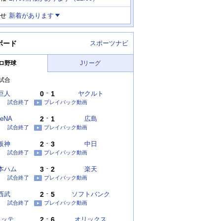
せ
新着があります
ボード
スポーツナビ
ロ野球
Jリーグ
試合
巨人
0
-
1
ヤクルト
試合終了
プレイバック動画
eNA
2
-
1
広島
試合終了
プレイバック動画
阪神
2
-
3
中日
試合終了
プレイバック動画
本ハム
3
-
2
楽天
試合終了
プレイバック動画
西武
2
-
5
ソフトバンク
試合終了
プレイバック動画
ロッテ
2
-
6
オリックス