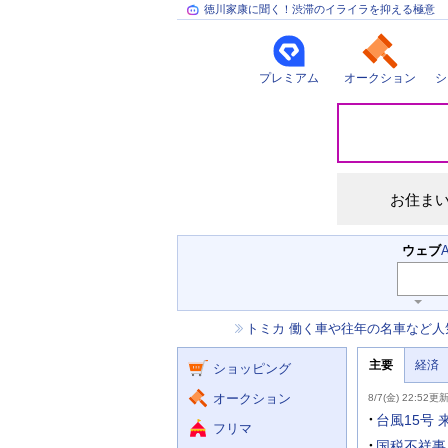
徳川家康に聞く！渋滞のイライラを抑える極意
プレミアム
オークション
シ
災
害
情
報
お住ま
検
ウェブ
索
主
キ
ー
な
お
トミカ 働く車や往年の名車など人
ワ
サ
知
ー
ー
ニ
ら
ド
主要
経済
ュ
ショッピング
せ
ビ
入
ー
力
主
ス
ス
オークション
8/7(金) 22:52更
補
要
助
ニ
台風15号
フリマ
を
ュ
開
ー
国税不祥事