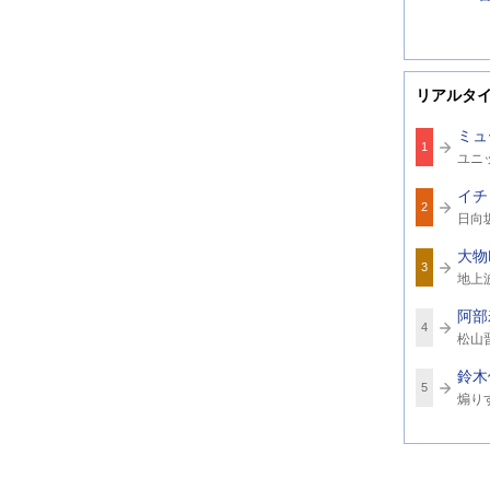
リアルタ
ミュ
1
関
ユニ
連
ワ
イチ
ー
2
関
ド
日向
連
ワ
大物
ー
3
関
ド
地上
連
ワ
阿部
ー
4
関
ド
松山
連
ワ
鈴木
ー
5
関
ド
煽り
連
ワ
ー
ド