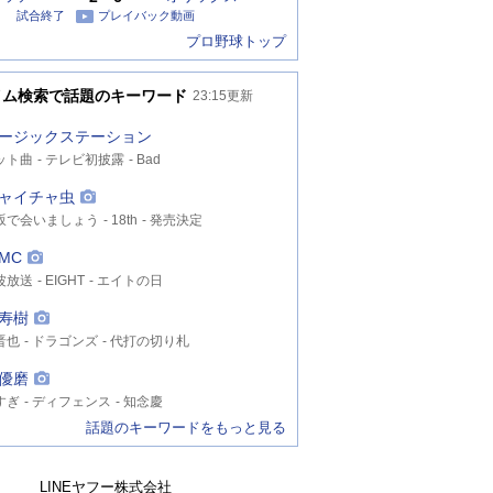
試合終了
プレイバック動画
プロ野球トップ
イム検索で話題のキーワード
23:15
更新
ージックステーション
ット曲
テレビ初披露
Bad
ャイチャ虫
坂で会いましょう
18th
発売決定
MC
波放送
EIGHT
エイトの日
寿樹
晋也
ドラゴンズ
代打の切り札
優磨
すぎ
ディフェンス
知念慶
話題のキーワードをもっと見る
LINEヤフー株式会社