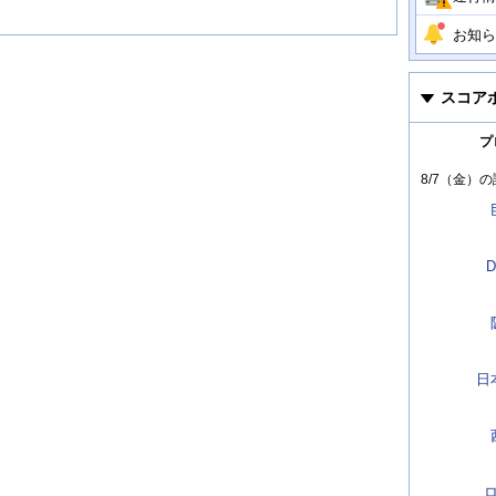
お知ら
スコア
プ
8/7（金）
の
D
日