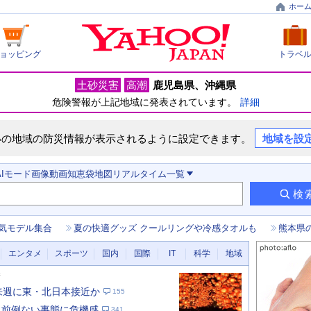
ホー
ョッピング
トラベ
土砂災害
高潮
鹿児島県
沖縄県
危険警報が上記地域に発表されています。
詳細
いの地域の防災情報が表示されるように設定できます。
地域を設
AIモード
画像
動画
知恵袋
地図
リアルタイム
一覧
検
気モデル集合
夏の快適グッズ クールリングや冷感タオルも
熊本県
エンタメ
スポーツ
国内
国際
IT
科学
地域
新
 来週に東・北日本接近か
155
 前例ない事態に危機感
341