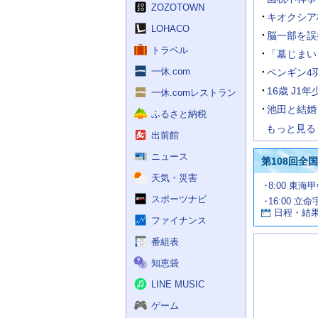
く
ZOZOTOWN
ス
キオクシア
LOHACO
脳一部を誤
トラベル
「墓じまい
一休.com
ペンギン4
16歳 J
一休.comレストラン
池田と結婚
ふるさと納税
もっと見る
出前館
ニュース
第108回全
天気・災害
試
8:00 東海
合
スポーツナビ
16:00 立命
お
情
日程・結
報
す
ファイナンス
す
番組表
め
の
知恵袋
記
事
LINE MUSIC
ゲーム