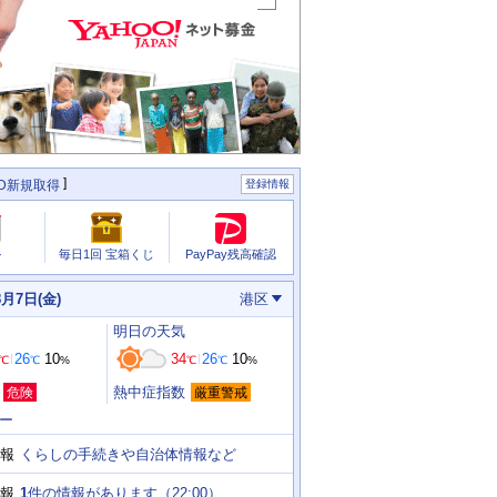
ID新規取得
登録情報
PayPay残高確認
ル
毎日1回 宝箱くじ
8月7日(金)
港区
明日
の天気
26
10
34
26
10
℃
℃
%
℃
℃
%
熱中症指数
危険
厳重警戒
ー
くらしの手続きや自治体情報など
報
1
件の情報があります（
22:00
）
報