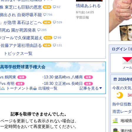
情緒あふれる
株 東芝にも巨額の恩恵
62
8/7(金) 14:05
摘出され 自発呼吸不能
794
宇部日報
」が急増 墓石はどこへ
529
羽死ぬ 園が死因発表
285
あ
な
1年少ゴールで久保建英超え
99
た
 佐藤アナ退社理由語る
131
の
個
ログイン
人
ス
トピックス一覧
に
テ
関
ー
わ
国高等学校野球選手権大会
メー
タ
る
情
ス
甲vs.鶴岡東
13:30 健高崎vs.八幡商
報
本
2026年
日
宇vs.有明
18:30 立正淞vs.長崎日
今
の
今夜
の天気
果
トーナメント表
出場校一覧
記事を見る
日
天
明
34
気
日
、
の
熱中症指数
運
天
行
気
雨雲レーダ
情
記事を取得できませんでした。
報
地域情
ページを更新しても表示されない場合は、
一定時間をおいて再度更新してください。
運行情