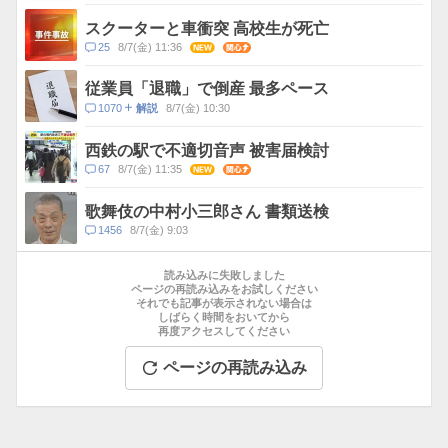
メ
ン
スクーターと車衝突 高校生が死亡
ト
コ
25
8/7(金) 11:36
NEW
関心
数
メ
ン
従業員「退職」で倒産 最多ペース
ト
コ
1070
8/7(金) 10:30
解説
数
メ
ン
西鉄の駅で不適切音声 被害届検討
ト
コ
67
8/7(金) 11:35
NEW
関心
数
メ
ン
歌舞伎の中村小三郎さん 書類送検
ト
コ
1456
8/7(金) 9:03
数
メ
お
ン
す
読み込みに失敗しました
ト
す
ページの再読み込みをお試しください
数
それでも記事が表示されない場合は
め
しばらく時間をおいてから
記
再度アクセスしてください
事
ページの再読み込み