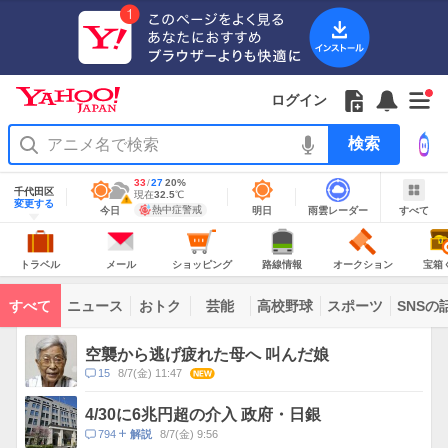
Yahoo!
Yahoo!
フ
フ
Yahoo!
お
サ
Yahoo!
新
JAPAN
ログイン
JAPAN
ォ
ォ
JAPAN
知
イ
JAPAN
着
ア
ロ
ロ
か
ら
ド
ID
Yahoo!
着
プ
ー
ー
ら
せ
メ
で
検
せ
リ
を
の
一
ニ
ロ
索
替
を
開
お
覧
ュ
グ
え
使
地
最
33
最
降
27
20
%
く
知
を
ー
イ
域
テ
千代田区
う
高
低
水
現
現在
32.5
℃
情
警
ら
開
を
ン
明
雨
す
今
変更する
ー
気
気
確
在
報
報・
熱中症警戒
今日
明日
雨雲レーダー
すべて
日
雲
べ
日
せ
く
開
温
温
率
気
注
マ
の
レ
て
の
Yahoo!
温
天
ー
く
意
あ
JAPAN
天
気
ダ
報
の
気
ー
り
ト
メ
シ
路
オ
宝
が
主
ラ
ー
ョ
線
ー
箱
トラベル
メール
ショッピング
路線情報
オークション
宝箱
な
出
ベ
ル
ッ
情
ク
く
サ
て
ル
ピ
報
シ
じ
ー
コ
い
ン
ョ
ビ
すべて
ニュース
おトク
芸能
高校野球
スポーツ
SNSの
グ
ン
ン
ま
ス
す
テ
ト
ン
ピ
空襲から逃げ疲れた母へ 叫んだ娘
ツ
ッ
一
コ
15
8/7(金) 11:47
NEW
ク
覧
メ
ス
ン
4/30に6兆円超の介入 政府・日銀
ト
コ
794
8/7(金) 9:56
解説
数