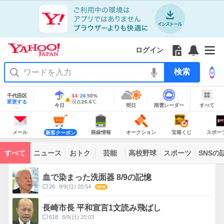
Yahoo!
Yahoo!
フ
フ
Yahoo!
お
サ
Yahoo!
JAPAN
ログイン
JAPAN
ォ
ォ
JAPAN
知
イ
JAPAN
ア
ロ
ロ
か
ら
ド
ID
Yahoo!
プ
ー
ー
ら
せ
メ
で
検
リ
を
の
一
ニ
ロ
索
を
開
お
覧
ュ
グ
使
地
く
知
を
ー
イ
域
千代田区
最
34
最
降
26
50
%
う
情
警
ら
開
を
ン
明
雨
す
今
変更する
高
低
水
現
現在
26.6
℃
報
報・
今日
明日
雨雲レーダー
すべて
日
雲
べ
日
気
気
確
在
せ
く
開
注
の
レ
て
の
温
温
率
気
Yahoo!
天
ー
く
意
JAPAN
天
温
気
ダ
報
の
気
ー
メ
シ
シ
路
オ
宝
ス
が
主
ー
ョ
ョ
線
ー
箱
ポ
メール
路線情報
オークション
宝箱くじ
スポー
新客クーポン
な
出
ル
ッ
ッ
情
ク
く
ー
サ
て
ピ
ピ
報
シ
じ
ツ
ー
コ
い
ン
ン
ョ
ナ
ビ
すべて
ニュース
おトク
芸能
高校野球
スポーツ
SNSの
グ
グ
ン
ビ
ン
ま
ス
す
テ
ト
ン
ピ
血で染まった洗面器 8/9の記憶
ツ
ッ
一
コ
26
8/9(日) 20:54
NEW
ク
覧
メ
ス
ン
長崎市長 平和宣言1文読み飛ばし
ト
コ
618
8/9(日) 20:03
数