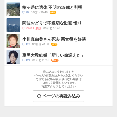
メ
ン
槍ヶ岳に遺体 不明の19歳と判明
ト
コ
90
8/9(日) 20:48
NEW
数
メ
ン
阿波おどりで不適切な動画 憤り
ト
コ
2370
8/9(日) 10:46
解説
数
メ
ン
小川真由美さん死去 悪女役を好演
ト
コ
113
8/9(日) 20:56
NEW
数
メ
ン
重岡大毅結婚「新しい命迎えた」
ト
コ
121
8/9(日) 20:16
関心
数
メ
お
ン
す
読み込みに失敗しました
ト
す
ページの再読み込みをお試しください
数
それでも記事が表示されない場合は
め
しばらく時間をおいてから
記
再度アクセスしてください
事
ページの再読み込み