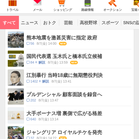
意
JAPAN
天
気
ダ
報
の
気
ー
ト
メ
シ
路
オ
宝
が
主
ラ
ー
ョ
線
ー
箱
トラベル
メール
ショッピング
路線情報
オークション
宝箱
な
出
ベ
ル
ッ
情
ク
く
サ
て
ル
ピ
報
シ
じ
ー
コ
い
ン
ョ
ビ
すべて
ニュース
おトク
芸能
高校野球
スポーツ
SNSの
グ
ン
ン
ま
ス
す
テ
ト
ン
ピ
熊本地震を激甚災害に指定 政府
ツ
ッ
一
コ
56
8/7(金) 14:00
NEW
ク
覧
メ
ス
ン
国民代表選 玉木氏と橋本氏立候補
ト
コ
84
8/7(金) 13:59
NEW
解説
数
メ
ン
江別暴行 当時18歳に無期懲役判決
ト
コ
1402
8/7(金) 13:41
解説
数
メ
ン
プルデンシャル 顧客面談を録音へ
ト
コ
202
8/7(金) 13:47
数
メ
ン
大手ボーナス増 裏側で広がる格差
ト
コ
640
8/7(金) 13:14
数
メ
ン
ジャングリア ロイヤルチケを発売
ト
コ
37
8/7(金) 14:22
NEW