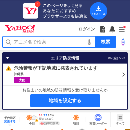
Yahoo!
Yahoo!
フ
フ
Yahoo!
お
サ
Yahoo!
新
JAPAN
ログイン
JAPAN
ォ
ォ
JAPAN
知
イ
JAPAN
着
ア
ロ
ロ
か
ら
ド
ID
Yahoo!
着
プ
ー
ー
ら
せ
メ
で
検
せ
リ
を
の
一
ニ
ロ
索
替
を
開
お
覧
ュ
グ
え
使
く
知
を
ー
イ
テ
う
エリア防災情報
8/7(金) 5:23
ら
開
を
ン
ー
せ
く
開
マ
危険警報が下記地域に発表されています
く
あ
り
沖縄県
大雨
お住まいの地域の防災情報を受け取りませんか
地域を設定する
地
最
34
最
降
27
20
%
域
千代田区
高
低
水
現
現在
32.4
℃
情
警
明
雨
す
今
変更する
気
気
確
在
報
報・
熱中症警戒
今日
明日
雨雲レーダー
すべて
日
雲
べ
日
温
温
率
気
注
の
レ
て
の
Yahoo!
温
天
ー