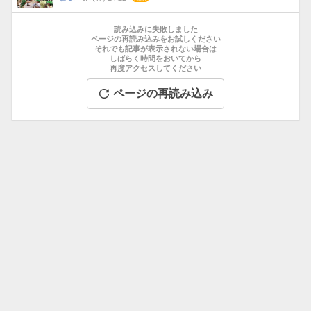
数
メ
お
ン
す
読み込みに失敗しました
ト
す
ページの再読み込みをお試しください
数
それでも記事が表示されない場合は
め
しばらく時間をおいてから
記
再度アクセスしてください
事
ページの再読み込み