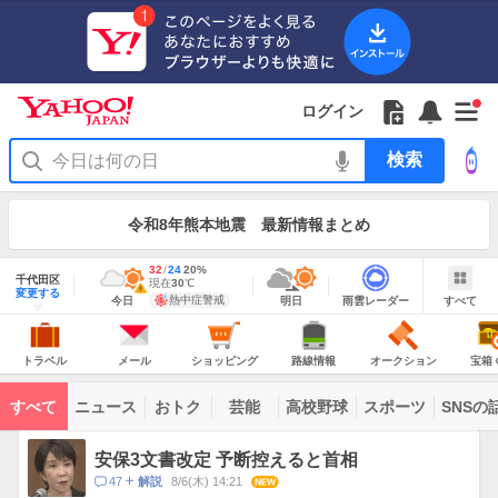
Yahoo!
JAPAN
ア
プ
リ
Yahoo!
の
Yahoo!
フ
フ
Yahoo!
お
サ
Yahoo!
新
JAPAN
ログイン
ご
JAPAN
ォ
ォ
JAPAN
知
イ
JAPAN
着
ア
紹
ロ
ロ
か
ら
ド
ID
Yahoo!
着
プ
介
ー
ー
ら
せ
メ
で
検
せ
リ
を
の
一
ニ
ロ
索
替
を
開
お
覧
ュ
グ
え
使
お
く
知
を
ー
イ
テ
う
知
令和8年熊本地震 最新情報まとめ
ら
開
を
ン
ー
ら
せ
く
開
マ
せ
く
地
あ
最
32
最
降
24
20
%
域
千代田区
り
高
低
水
現
現在
30
℃
情
警
明
雨
す
今
変更する
気
気
確
在
報
報・
熱中症警戒
今日
明日
雨雲レーダー
すべて
日
雲
べ
日
温
温
率
気
注
の
レ
て
の
Yahoo!
温
天
ー
意
JAPAN
天
気
ダ
報
の
気
ー
ト
メ
シ
路
オ
宝
が
主
ラ
ー
ョ
線
ー
箱
トラベル
メール
ショッピング
路線情報
オークション
宝箱
な
出
ベ
ル
ッ
情
ク
く
サ
て
ル
ピ
報
シ
じ
ー
コ
い
ン
ョ
ビ
すべて
ニュース
おトク
芸能
高校野球
スポーツ
SNSの
グ
ン
ン
ま
ス
す
テ
ト
ン
ピ
安保3文書改定 予断控えると首相
ツ
ッ
一
コ
47
8/6(木) 14:21
NEW
解説
ク
覧