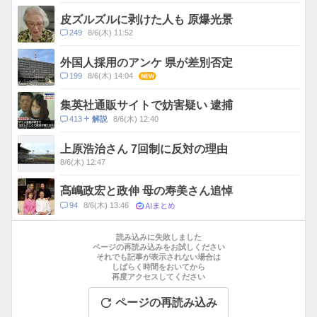
メ
ス
ン
皮ズルズルに剥けた人も 原爆光景
ト
コ
249
8/6(木) 11:52
数
メ
ン
外国人採用のアンケ 県が差別否定
ト
コ
199
8/6(木) 14:04
NEW
数
メ
ン
集英社通販サイトで妨害疑い 逮捕
ト
コ
413
8/6(木) 12:40
解説
数
メ
ン
上原浩治さん 7回制に反対の理由
ト
8/6(木) 12:47
数
髙嶋政宏と政伸 母の寿美さん追悼
AIまとめ
コ
94
8/6(木) 13:46
メ
お
ン
す
読み込みに失敗しました
ト
す
ページの再読み込みをお試しください
数
それでも記事が表示されない場合は
め
しばらく時間をおいてから
記
再度アクセスしてください
事
ページの再読み込み