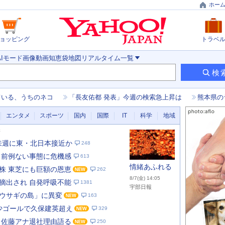
ホー
ョッピング
トラベ
AIモード
画像
動画
知恵袋
地図
リアルタイム
一覧
検
ている、うちのネコ
「長友佑都 発表」今週の検索急上昇は
熊本県の
エンタメ
スポーツ
国内
国際
IT
科学
地域
新
 来週に東・北日本接近か
248
 前例ない事態に危機感
613
情緒あふれる
株 東芝にも巨額の恩恵
262
8/7(金) 14:05
摘出され 自発呼吸不能
1381
宇部日報
ウサギの島」に異変
163
1年少ゴールで久保建英超え
329
あ
な
 佐藤アナ退社理由語る
250