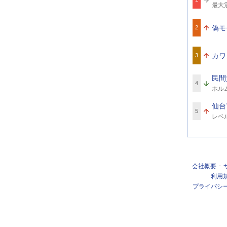
関
最大
連
ワ
ー
偽モ
2
ド
カワ
3
民間
4
関
ホル
連
ワ
仙台
ー
5
関
ド
レベ
連
ワ
ー
ド
会社概要
利用
プライバシ