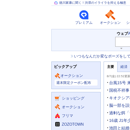
徳川家康に聞く！渋滞のイライラを抑える極意
プレミアム
オークション
シ
検
ウェブ
索
キ
ー
お
いつもなんだか変なポーズをし
ワ
知
ー
ニ
ら
ド
ピックアップ
主要
経済
ュ
せ
入
ー
力
主
ス
オークション
8/7(金) 22:52更
補
要
主
助
ニ
台風15号
週末限定クーポン配布
な
を
ュ
サ
開
ー
国税不祥事
く
ー
ス
キオクシア
ショッピング
ビ
ス
脳一部を誤
オークション
過剰な餌「
フリマ
16歳 J
ZOZOTOWN
池田と結婚