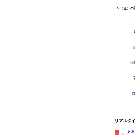
8/7（金）
の
D
日
リアルタ
茨城
1