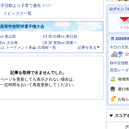
た
歌手活動より子育て優先
632
の
個
ログイン
人
ス
トピックス一覧
に
テ
関
ー
わ
国高等学校野球選手権大会
メー
タ
る
情
ス
館vs.青山田
13:30 白樺vs.東日昌
報
本
2026年
日
文理vs.大分商
18:30 英明vs.関東一
今
の
今日
の天気
果
トーナメント表
出場校一覧
記事を見る
日
天
明
32
気
日
、
の
熱中症指数
運
天
行
気
雨雲レーダ
情
記事を取得できませんでした。
報
地域情
ページを更新しても表示されない場合は、
一定時間をおいて再度更新してください。
運行情
お知ら
スコア
プ