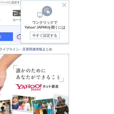
きっず版
アプリ版
ヘルプ
ムページに設定する
ル
カード
メール
ワンクリックで
Yahoo! JAPANを開くには
今すぐ設定する
索
ライフライン・災害関連情報まとめ