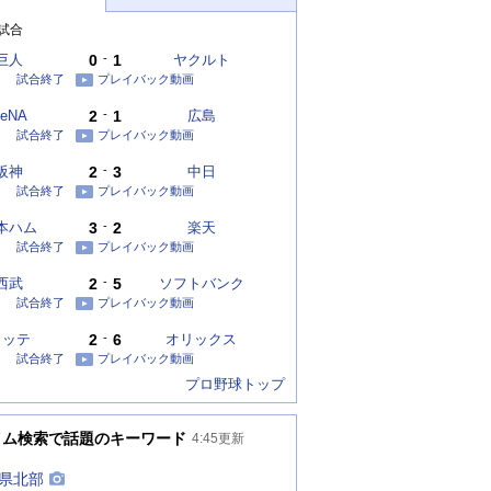
試合
巨人
0
-
1
ヤクルト
試合終了
プレイバック動画
eNA
2
-
1
広島
試合終了
プレイバック動画
阪神
2
-
3
中日
試合終了
プレイバック動画
本ハム
3
-
2
楽天
試合終了
プレイバック動画
西武
2
-
5
ソフトバンク
試合終了
プレイバック動画
ロッテ
2
-
6
オリックス
試合終了
プレイバック動画
プロ野球トップ
イム検索で話題のキーワード
4:45
更新
県北部