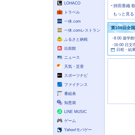
LOHACO
持田香織 
トラベル
もっと見る
一休.com
第108回全
一休.comレストラン
試
8:00 遊学
ふるさと納税
合
16:00 日
お
情
出前館
日程・結
報
す
す
ニュース
め
天気・災害
の
記
スポーツナビ
事
ファイナンス
番組表
知恵袋
LINE MUSIC
ゲーム
Yahoo!モバゲー