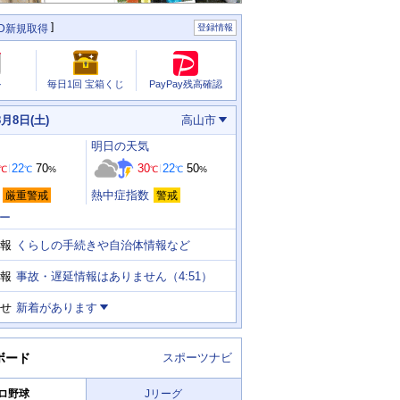
ID新規取得
登録情報
PayPay残高確認
ル
毎日1回 宝箱くじ
8月8日(土)
高山市
明日
の天気
22
70
30
22
50
℃
℃
%
℃
℃
%
熱中症指数
厳重警戒
警戒
ー
くらしの手続きや自治体情報など
報
事故・遅延情報はありません（4:51）
報
せ
新着があります
ボード
スポーツナビ
ロ野球
Jリーグ