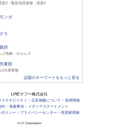
震度3
緊急地震速報
震度3
モンガ
クラ
負担
ムズ海峡
ホルムズ
市東部
ル3大雨警報
話題のキーワードをもっと見る
LINEヤフー株式会社
サステナビリティ
広告掲載について
採用情報
規約
免責事項
メディアステートメント
ーポリシー
プライバシーセンター
投資家情報
© LY Corporation