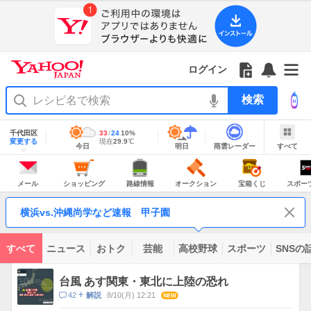
Yahoo!
Yahoo!
フ
フ
Yahoo!
お
サ
Yahoo!
JAPAN
ログイン
JAPAN
ォ
ォ
JAPAN
知
イ
JAPAN
ア
ロ
ロ
か
ら
ド
ID
Yahoo!
プ
ー
ー
ら
せ
メ
で
検
リ
を
の
一
ニ
ロ
索
を
開
お
覧
ュ
グ
使
地
く
知
を
ー
イ
域
千代田区
最
33
最
降
24
10
%
う
情
ら
開
を
ン
明
雨
す
今
変更する
高
低
水
現
現在
29.9
℃
報
今日
明日
雨雲レーダー
すべて
日
雲
べ
日
気
気
確
在
せ
く
開
の
レ
て
の
温
温
率
気
Yahoo!
天
ー
く
JAPAN
天
温
気
ダ
の
気
ー
メ
シ
路
オ
宝
ス
主
ー
ョ
線
ー
箱
ポ
メール
ショッピング
路線情報
オークション
宝箱くじ
スポー
な
ル
ッ
情
ク
く
ー
サ
ピ
報
シ
じ
ツ
ー
コ
ン
ョ
ナ
ビ
横浜vs.沖縄尚学など速報 甲子園
グ
ン
ビ
ン
ス
テ
ン
ツ
すべて
ニュース
おトク
芸能
高校野球
スポーツ
SNSの
一
ト
覧
ピ
台風 あす関東・東北に上陸の恐れ
ッ
コ
42
8/10(月) 12:21
NEW
解説
ク
メ