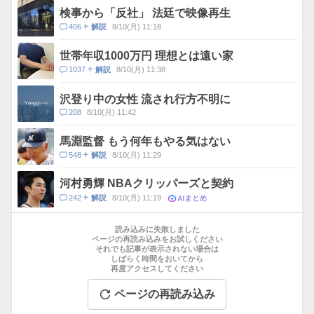
ス
ン
検事から「反社」 法廷で映像再生
ト
コ
406
8/10(月) 11:18
解説
数
メ
ン
世帯年収1000万円 理想とは遠い家
ト
コ
1037
8/10(月) 11:38
解説
数
メ
ン
沢登り中の女性 流され行方不明に
ト
コ
208
8/10(月) 11:42
数
メ
ン
馬淵監督 もう何年もやる気はない
ト
コ
548
8/10(月) 11:29
解説
数
メ
ン
河村勇輝 NBAクリッパーズと契約
ト
AIまとめ
コ
242
8/10(月) 11:19
解説
数
メ
お
ン
す
読み込みに失敗しました
ト
す
ページの再読み込みをお試しください
数
それでも記事が表示されない場合は
め
しばらく時間をおいてから
記
再度アクセスしてください
事
ページの再読み込み