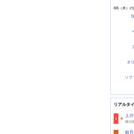
8/6（木）
の
D
オ
ソフ
リアルタ
上川
1
関
神川
連
ワ
如月
ー