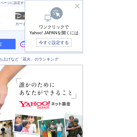
きっず版
アプリ版
ヘルプ
ムページに設定する
ル
カード
メール
ワンクリックで
Yahoo! JAPANを開くには
今すぐ設定する
索
ち上げなど「花火」のランキング