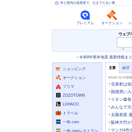
外と室内の温度差で、心までだるい夜
プレミアム
オークション
シ
検
ウェブ
索
主
キ
ー
な
お
令和8年熊本地震 最新情報ま
ワ
サ
知
ー
ー
ニ
ら
ド
主要
経済
ュ
ショッピング
せ
ビ
入
ー
力
主
ス
ス
オークション
8/6(木) 22:03更
補
要
助
ニ
北発射は短
フリマ
を
ュ
開
ー
国債買い入
く
ZOZOTOWN
ス
イオン爆発
LOHACO
みんなで大
トラベル
太陽表面 
一休.com
阪神大竹が
マンガ4作
一休.comレストラン