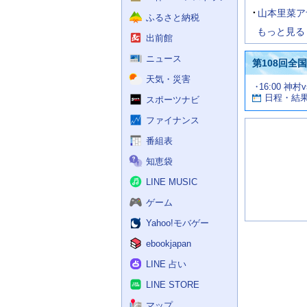
山本里菜ア
ふるさと納税
もっと見る
出前館
ニュース
第108回全
天気・災害
試
16:00 神村
お
合
日程・結
スポーツナビ
す
情
す
報
ファイナンス
め
の
番組表
記
知恵袋
事
LINE MUSIC
ゲーム
Yahoo!モバゲー
ebookjapan
LINE 占い
LINE STORE
マップ