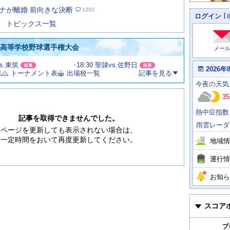
た
ナが離婚 前向きな決断
1202
の
個
ログイン
人
ス
トピックス一覧
に
テ
関
ー
わ
国高等学校野球選手権大会
メー
タ
る
情
ス
vs.東筑
18:30 聖隷vs.佐野日
報
本
2026年
果
トーナメント表
出場校一覧
記事を見る
日
今
の
今夜
の天気
日
天
明
35
気
日
、
の
熱中症指数
運
天
記事を取得できませんでした。
行
気
雨雲レーダ
情
ページを更新しても表示されない場合は、
報
一定時間をおいて再度更新してください。
地域情
運行情
お知ら
スコア
プ