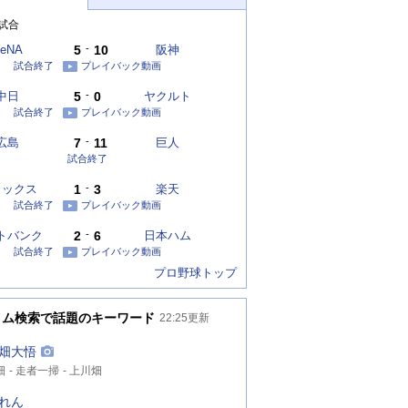
試合
eNA
5
-
10
阪神
試合終了
プレイバック動画
中日
5
-
0
ヤクルト
試合終了
プレイバック動画
広島
7
-
11
巨人
試合終了
リックス
1
-
3
楽天
試合終了
プレイバック動画
トバンク
2
-
6
日本ハム
試合終了
プレイバック動画
プロ野球トップ
イム検索で話題のキーワード
22:25
更新
畑大悟
畑
走者一掃
上川畑
れん