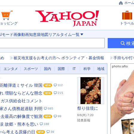
ホー
ョッピング
トラベ
AIモード
画像
動画
知恵袋
地図
リアルタイム
一覧
検
とめ
被災地支援をお考えの方へ ボランティア・募金情報
手持ちや打
エンタメ
スポーツ
国内
国際
IT
科学
地域
新
距離弾道ミサイル 韓国
112
れ 増額ならどんな懸念
215
 ガス供給会社コメント
祭り佳境に
家さん債務超過額 判明
685
8/6(木) 7:20
過去最高の解像度で観測
99
陸奥新報
涙 故郷・熊本を思い
188
あ
な
から考える原爆の日
39