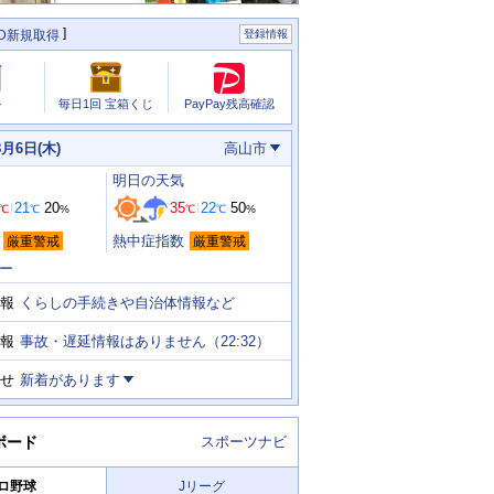
ID新規取得
登録情報
PayPay残高確認
ル
毎日1回 宝箱くじ
8月6日(木)
高山市
明日
の天気
21
20
35
22
50
℃
℃
%
℃
℃
%
熱中症指数
厳重警戒
厳重警戒
ー
くらしの手続きや自治体情報など
報
事故・遅延情報はありません（22:32）
報
せ
新着があります
ボード
スポーツナビ
ロ野球
Jリーグ